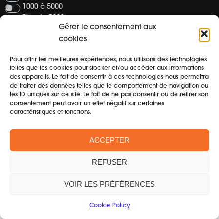
1000 à 5000
Plus de 5000
Gérer le consentement aux
cookies
Organisez vous vos événement seuls ou en
Pour offrir les meilleures expériences, nous utilisons des technologies
collaboration avec d’autres associations ?
*
telles que les cookies pour stocker et/ou accéder aux informations
des appareils. Le fait de consentir à ces technologies nous permettra
Toujours seuls
de traiter des données telles que le comportement de navigation ou
Parfois en collaboration
les ID uniques sur ce site. Le fait de ne pas consentir ou de retirer son
consentement peut avoir un effet négatif sur certaines
Toujours en collaboration avec d’autres
caractéristiques et fonctions.
ACCEPTER
REFUSER
VOIR LES PRÉFÉRENCES
Cookie Policy