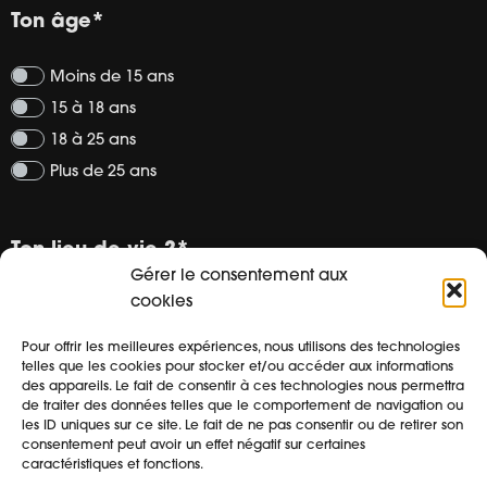
Ton âge
*
Moins de 15 ans
15 à 18 ans
18 à 25 ans
Plus de 25 ans
Ton lieu de vie ?
*
Gérer le consentement aux
cookies
Code postal ou ville.
Pour offrir les meilleures expériences, nous utilisons des technologies
telles que les cookies pour stocker et/ou accéder aux informations
des appareils. Le fait de consentir à ces technologies nous permettra
En ce moment tu es ?
*
de traiter des données telles que le comportement de navigation ou
les ID uniques sur ce site. Le fait de ne pas consentir ou de retirer son
consentement peut avoir un effet négatif sur certaines
au collège
caractéristiques et fonctions.