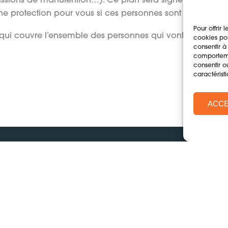
missions de manutention…). Ce plan sera signé par les
ne protection pour vous si ces personnes sont imprudente
Pour offrir 
ce qui couvre l’ensemble des personnes qui vont être prése
cookies pou
consentir à
comportemen
consentir o
caractéristi
ACC
Ressources
Boîte à outils
Men