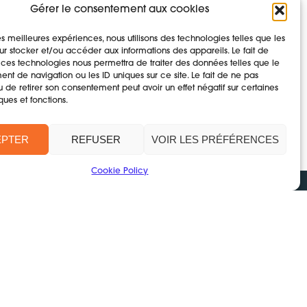
Gérer le consentement aux cookies
s.
les meilleures expériences, nous utilisons des technologies telles que les
ntes
r stocker et/ou accéder aux informations des appareils. Le fait de
 ces technologies nous permettra de traiter des données telles que le
t de navigation ou les ID uniques sur ce site. Le fait de ne pas
u de retirer son consentement peut avoir un effet négatif sur certaines
ques et fonctions.
EPTER
REFUSER
VOIR LES PRÉFÉRENCES
Cookie Policy
CONTACT
tions légales & politique de confidentialité