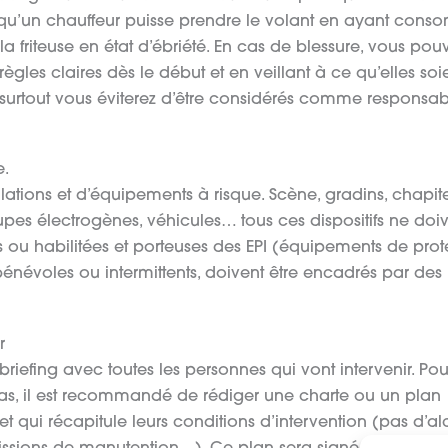
le qu’un chauffeur puisse prendre le volant en ayant con
a friteuse en état d’ébriété. En cas de blessure, vous pou
ègles claires dès le début et en veillant à ce qu’elles soi
 surtout vous éviterez d’être considérés comme responsabl
e.
lations et d’équipements à risque. Scène, gradins, chapit
oupes électrogènes, véhicules… tous ces dispositifs ne doi
s ou habilitées et porteuses des EPI (équipements de prot
bénévoles ou intermittents, doivent être encadrés par des
r
briefing avec toutes les personnes qui vont intervenir. Pou
u pas, il est recommandé de rédiger une charte ou un plan
 et qui récapitule leurs conditions d’intervention (pas d’al