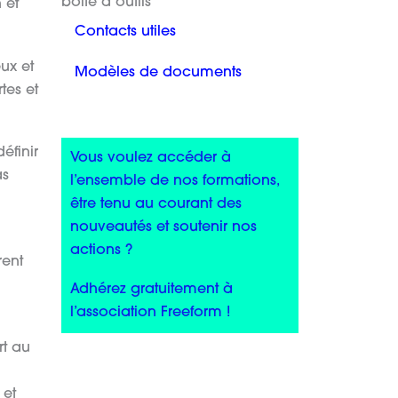
boîte à outils
 et
Contacts utiles
ux et
Modèles de documents
tes et
éfinir
Vous voulez accéder à
as
l’ensemble de nos formations,
être tenu au courant des
nouveautés et soutenir nos
actions ?
rent
Adhérez gratuitement à
l’association Freeform !
rt au
 et