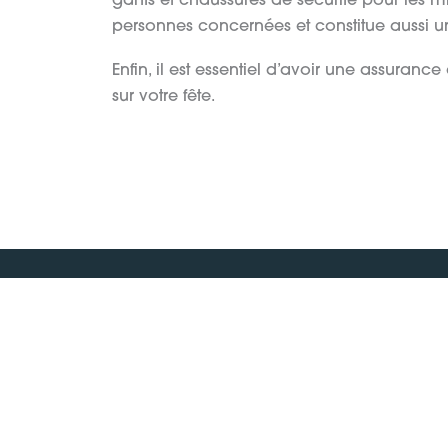
gants et chaussures de sécurité pour les 
personnes concernées et constitue aussi u
Enfin, il est essentiel d’avoir une assuran
sur votre fête.
Qui sommes-nous ?
Devenez adhérent