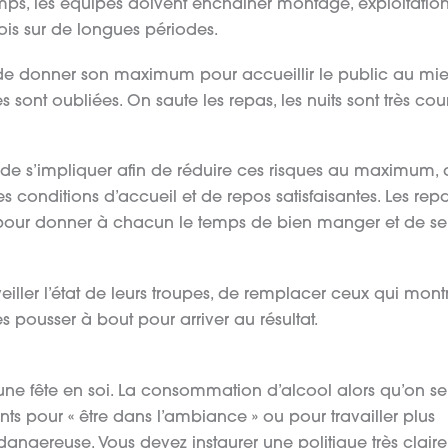
mps, les équipes doivent enchaîner montage, exploitation
ois sur de longues périodes.
e donner son maximum pour accueillir le public au mie
 sont oubliées. On saute les repas, les nuits sont très cour
ur de s’impliquer afin de réduire ces risques au maximum, d
des conditions d’accueil et de repos satisfaisantes. Les rep
ts pour donner à chacun le temps de bien manger et de se
eiller l’état de leurs troupes, de remplacer ceux qui mont
s pousser à bout pour arriver au résultat.
une fête en soi. La consommation d’alcool alors qu’on se
ants pour « être dans l’ambiance » ou pour travailler plus
angereuse. Vous devez instaurer une politique très claire