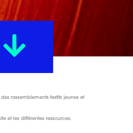
des rassemblements festifs jeunes et
e et les différentes ressources,