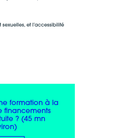
sexuelles, et l’accessibilité
ne formation à la
e financements
tuite ? (45 mn
iron)