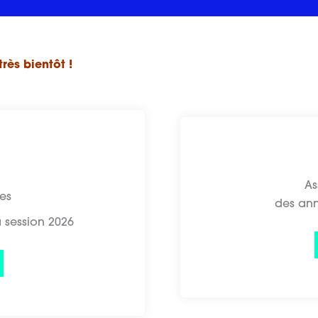
très bientôt !
As
es
des an
a session 2026