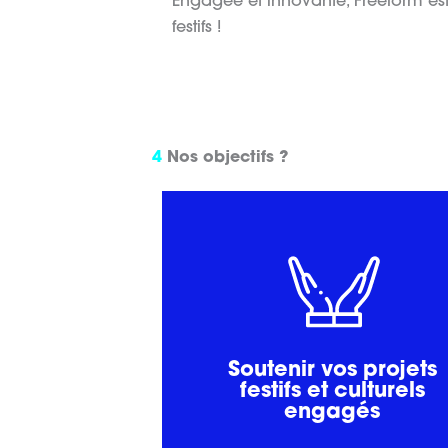
Engagée et innovante, Freeform est 
festifs !
4
Nos objectifs ?
recherche de financements…
sécurité, partenariats institutionnels
mesure, et des formations pratiques
Soutenir vos projets
Un appui financier, des conseils su
festifs et culturels
engagés