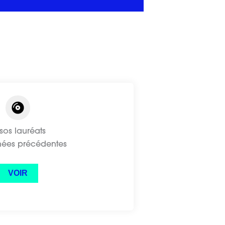
sos lauréats
nées précédentes
VOIR