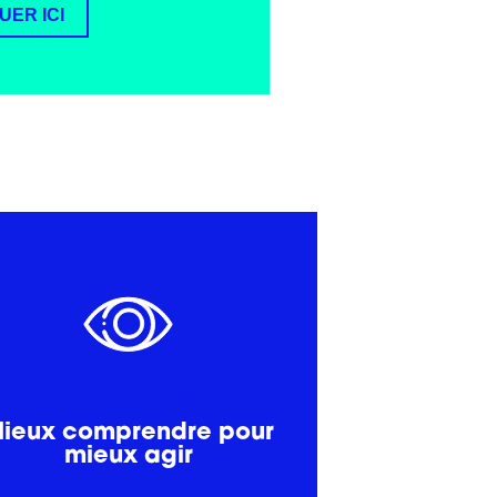
UER ICI
formations et soutiens futurs.
nos partenaires, et adapter nos
besoins, relayer vos défis auprès de
server vos actions pour identifier vos
ieux comprendre pour
mieux agir