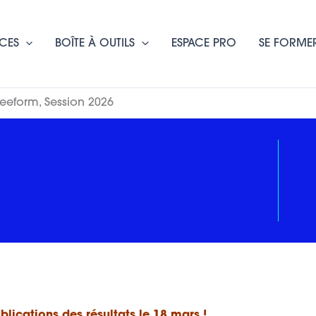
CES
BOÎTE À OUTILS
ESPACE PRO
SE FORME
reeform, Session 2026
blications des résultats le 18 mars !