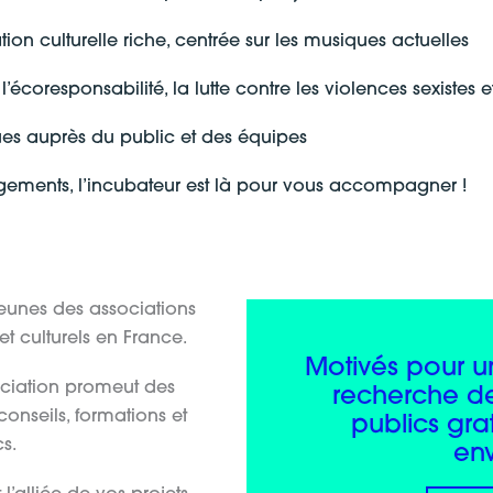
n culturelle riche, centrée sur les musiques actuelles
écoresponsabilité, la lutte contre les violences sexistes et 
ues auprès du public et des équipes
ngagements, l’incubateur est là pour vous accompagner !
jeunes des associations
et culturels en France.
Motivés pour u
sociation promeut des
recherche d
t conseils, formations et
publics gra
s.
env