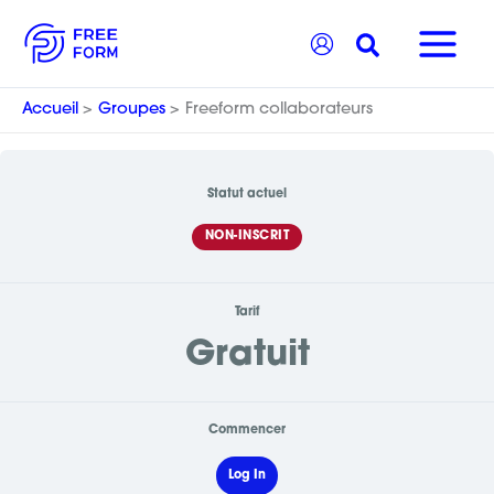
Aller
Recherche
au
contenu
Accueil
Groupes
Freeform collaborateurs
Statut actuel
NON-INSCRIT
Tarif
Gratuit
Commencer
Log In