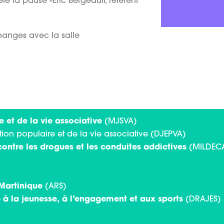
ête la pause »Eric Bergeault, référent
changes avec la salle
Pour
insc
CL
e et de la vie associative
(MJSVA)
tion populaire et de la vie associative (DJEPVA)
 contre les drogues et les conduites addictives
(MILDECA
Martinique
(ARS)
à la jeunesse, à l’engagement et aux sports
(DRAJES)