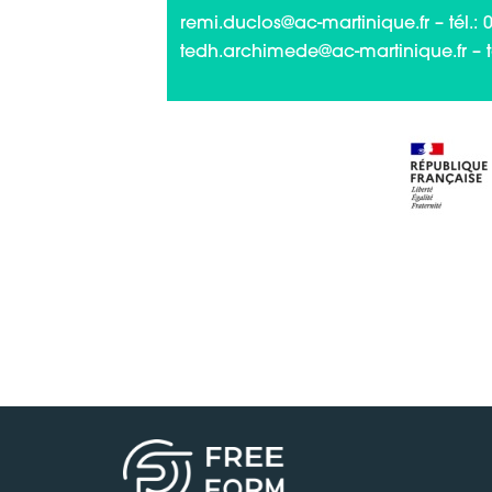
remi.duclos@ac-martinique.fr – tél.: 
tedh.archimede@ac-martinique.fr – te