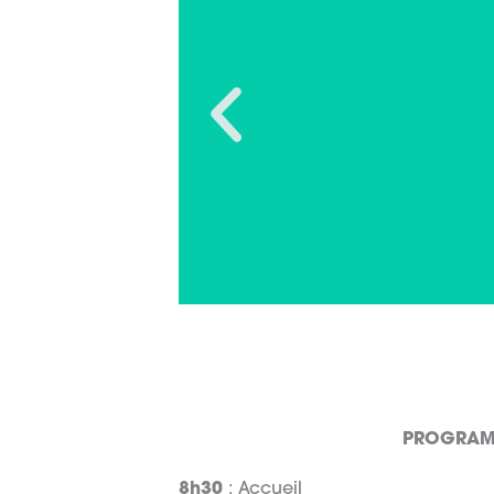
jeud
PROGRAMM
de 8h30 à 16h3
8h30
: Accueil