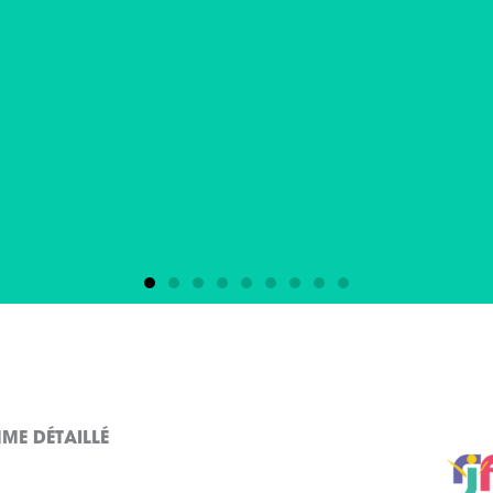
i 14 novembre
2024
E DÉTAILLÉ
0 à l’Institut Martiniquais du Sport