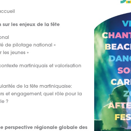
got Vulcin, LE LAMENTIN
accueil
 sur les enjeux de la fête
onal
é de pilotage national «
 les jeunes »
contexte martiniquais et valorisation
cularités de la fête martiniquaise:
leurs et engagement, quel rôle pour la
le ?
ne perspective régionale globale des