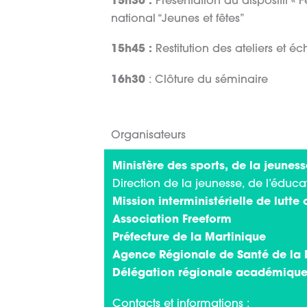
15h30 :
Présentation du dispositif « F
national “Jeunes et fêtes”
15h45 :
Restitution des ateliers et é
16h30
: Clôture du séminaire
Organisateurs
Ministère des sports, de la jeuness
Direction de la jeunesse, de l’éduca
Mission interministérielle de lutte
Association Freeform
Préfecture de la Martinique
Agence Régionale de Santé de la 
Délégation régionale académique 
Contacts et informations :