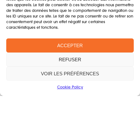
TÉLÉCHARGER LE GUIDE ICI
des appareils. Le fait de consentir à ces technologies nous permettra
de traiter des données telles que le comportement de navigation ou
les ID uniques sur ce site. Le fait de ne pas consentir ou de retirer son
consentement peut avoir un effet négatif sur certaines
Les petites fiches
caractéristiques et fonctions.
L'administratif
ACCEPTER
Organisation Interne
REFUSER
Communication
VOIR LES PRÉFÉRENCES
Les finances
Cookie Policy
Ressources
S'organiser pour la fête
Réduire les risques
Etre Eco-responsable