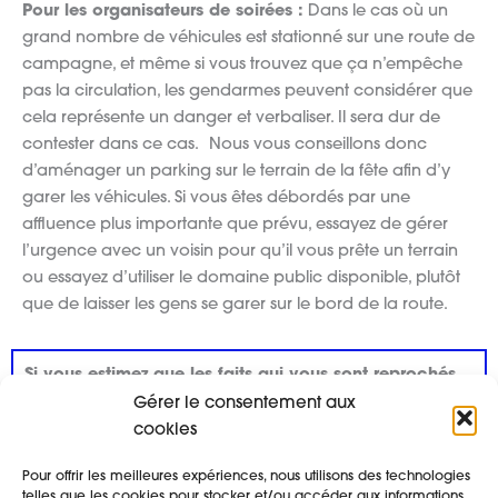
Pour les organisateurs de soirées :
Dans le cas où un
grand nombre de véhicules est stationné sur une route de
campagne, et même si vous trouvez que ça n’empêche
pas la circulation, les gendarmes peuvent considérer que
cela représente un danger et verbaliser. Il sera dur de
contester dans ce cas.
Nous vous conseillons donc
d’aménager un parking sur le terrain de la fête afin d’y
garer les véhicules. Si vous êtes débordés par une
affluence plus importante que prévu, essayez de gérer
l’urgence avec un voisin pour qu’il vous prête un terrain
ou essayez d’utiliser le domaine public disponible, plutôt
que de laisser les gens se garer sur le bord de la route.
Si vous estimez que les faits qui vous sont reprochés
ne correspondent pas à la réalité ?
Gérer le consentement aux
Téléchargez le guide FSJS (Fonds de Soutien Juridique
cookies
des Sons) pour savoir comment contester une
Pour offrir les meilleures expériences, nous utilisons des technologies
contravention.
telles que les cookies pour stocker et/ou accéder aux informations