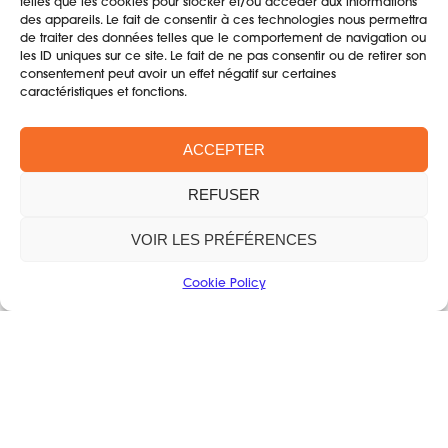
telles que les cookies pour stocker et/ou accéder aux informations
des appareils. Le fait de consentir à ces technologies nous permettra
de traiter des données telles que le comportement de navigation ou
les ID uniques sur ce site. Le fait de ne pas consentir ou de retirer son
consentement peut avoir un effet négatif sur certaines
Thème S'organiser pour la fête
caractéristiques et fonctions.
L'administratif
ACCEPTER
Organisation Interne
REFUSER
Communication
VOIR LES PRÉFÉRENCES
Les finances
Cookie Policy
Ressources
S'organiser pour la fête
Réduire les risques
Etre Eco-responsable