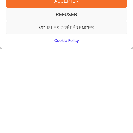
ACCEPTER
Administratif
Thème S'organiser pour la fête
REFUSER
L'administratif
VOIR LES PRÉFÉRENCES
Organisation Interne
Cookie Policy
Communication
Les finances
Ressources
S'organiser pour la fête
Réduire les risques
Etre Eco-responsable
Inclure tout le monde