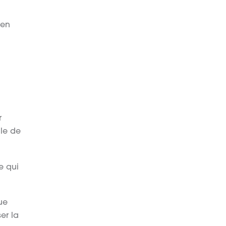
ien
r
ale de
e qui
que
er la