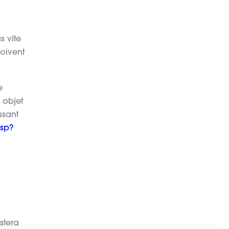
s vite
oivent
e
 objet
ssant
jsp?
stera