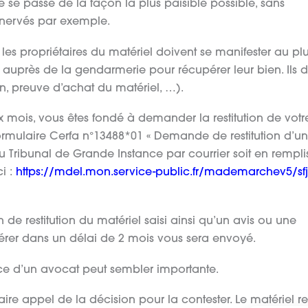
ie se passe de la façon la plus paisible possible, sans
énervés par exemple.
n, les propriétaires du matériel doivent se manifester au plu
auprès de la gendarmerie pour récupérer leur bien. Ils d
ion, preuve d’achat du matériel, …).
x mois, vous êtes fondé à demander la restitution de votr
e formulaire Cerfa n°13488*01 « Demande de restitution d’un
u Tribunal de Grande Instance par courrier soit en rempli
ci :
https://mdel.mon.service-public.fr/mademarchev5/sf
de restitution du matériel saisi ainsi qu’un avis ou une
pérer dans un délai de 2 mois vous sera envoyé.
nce d’un avocat peut sembler importante.
ire appel de la décision pour la contester. Le matériel re