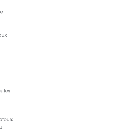
de
aux
s les
ateurs
ul